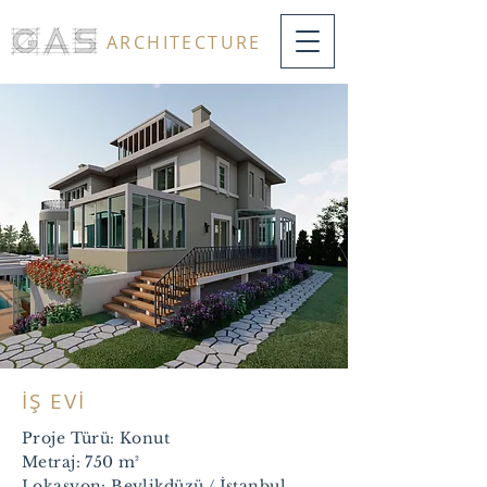
ARCHITECTURE
İŞ EVİ
Proje Türü: Konut
Metraj: 7
50 m²
Lokasyon: Beylikdüzü / İstanbul