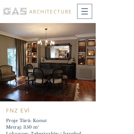
ARCHITECTURE
FNZ EVİ
Proje Türü: Konut
Metraj: 3
50 m²
Lokasyon: Zekeriyaköy / İstanbul